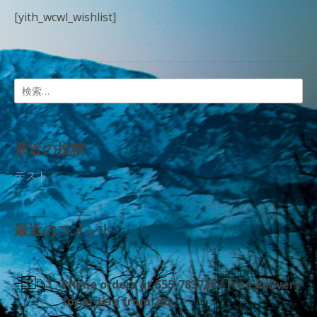
[yith_wcwl_wishlist]
検
索:
最近の投稿
テスト
最近のコメント
Phone orders at 555-783738 / Free delivery
for orders from 20$