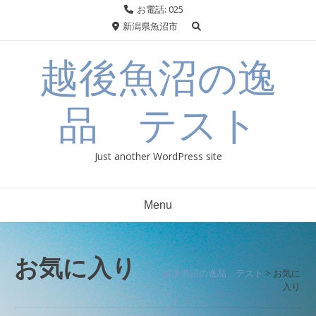
Skip
お電話: 025
to
新潟県魚沼市
content
越後魚沼の逸
品 テスト
Just another WordPress site
Menu
お気に入り
越後魚沼の逸品 テスト
>
お気に
入り