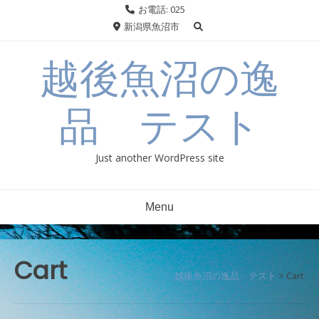
Skip
お電話: 025
to
新潟県魚沼市
content
越後魚沼の逸
品 テスト
Just another WordPress site
Menu
Cart
越後魚沼の逸品 テスト
>
Cart