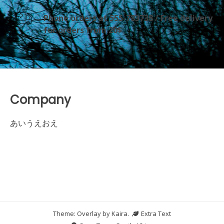
Phone orders at 555-783738 / Free delivery
for orders from 20$
Company
あいうえおえ
Theme: Overlay by
Kaira
.
Extra Text